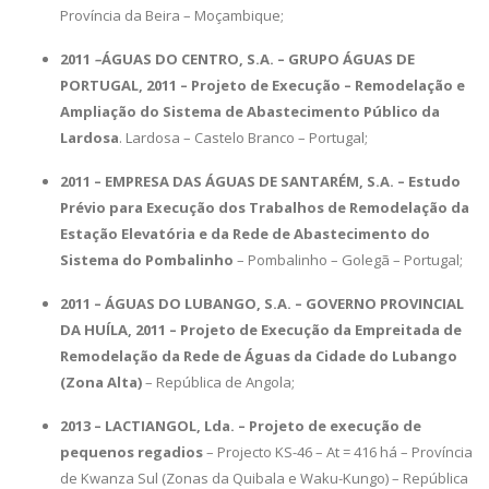
Província da Beira – Moçambique;
2011
–
ÁGUAS DO CENTRO, S.A. – GRUPO ÁGUAS DE
PORTUGAL, 2011
– Projeto de Execução – Remodelação e
Ampliação do Sistema de Abastecimento Público da
Lardosa
. Lardosa – Castelo Branco – Portugal;
2011 –
EMP
RESA DAS ÁGUAS DE SANTARÉM, S.A. – Estudo
Prévio para Execução dos Trabalhos de Remodelação da
Estação Elevatória e da Rede de Abastecimento do
Sistema do Pombalinho
– Pombalinho – Golegã – Portugal;
2011 –
ÁGU
AS DO LUBANGO, S.A. – GOVERNO PROVINCIAL
DA HUÍLA, 2011 – Projeto de Execução da Empreitada de
Remodelação da Rede de Águas da Cidade do Lubango
(Zona Alta)
– República de Angola;
2013 –
L
ACTIANGOL, Lda.
– Projeto de execução de
pequenos regadios
– Projecto KS-46 – At = 416 há – Província
de Kwanza Sul (Zonas da Quibala e Waku-Kungo) – República