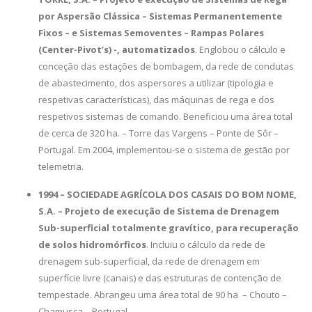
por Aspersão Clássica – Sistemas Permanentemente
Fixos – e Sistemas Semoventes – Rampas Polares
(Center-Pivot’s) -, automatizados
. Englobou o cálculo e
conceção das estações de bombagem, da rede de condutas
de abastecimento, dos aspersores a utilizar (tipologia e
respetivas características), das máquinas de rega e dos
respetivos sistemas de comando. Beneficiou uma área total
de cerca de 320 ha. – Torre das Vargens – Ponte de Sôr –
Portugal. Em 2004, implementou-se o sistema de gestão por
telemetria.
1994 – SOCIEDADE AGRÍCOLA DOS CASAIS DO BOM NOME,
S.A. – Projeto de execução de Sistema de Drenagem
Sub-superficial totalmente gravítico, para recuperação
de solos hidromórficos
. Incluiu o cálculo da rede de
drenagem sub-superficial, da rede de drenagem em
superfície livre (canais) e das estruturas de contenção de
tempestade. Abrangeu uma área total de 90 ha – Chouto –
Chamusca – Portugal.