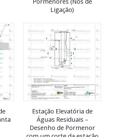
Pormenores (Nós de
Ligação)
de
Estação Elevatória de
anta
Águas Residuais –
Desenho de Pormenor
com um corte da estação