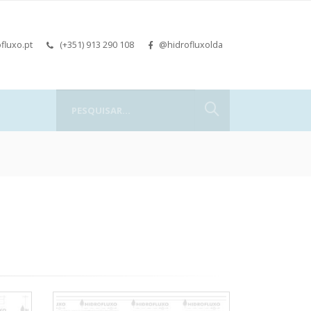
fluxo.pt
(+351) 913 290 108
@hidrofluxolda