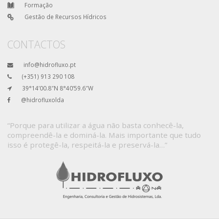
Formação
Gestão de Recursos Hídricos
CONTACTOS
info@hidrofluxo.pt
(+351) 913 290 108
39°14’00.8″N 8°40’59.6″W
@hidrofluxolda
“Porque para utilizar a água não basta conhecê-la,
compreendê-la e dominá-la. Mais importante que tudo
isso é protegê-la, respeitá-la e preservá-la…”