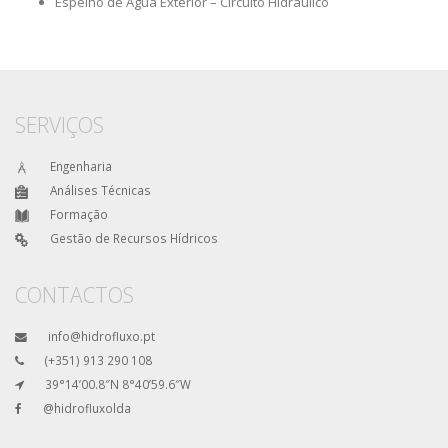
Espelho de Água Exterior – Circuito Hidráulico
SERVIÇOS
Engenharia
Análises Técnicas
Formação
Gestão de Recursos Hídricos
CONTACTOS
info@hidrofluxo.pt
(+351) 913 290 108
39°14’00.8″N 8°40’59.6″W
@hidrofluxolda