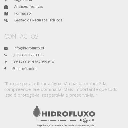
Análises Técnicas
Formação
Gestão de Recursos Hídricos
CONTACTOS
info@hidrofluxo.pt
(+351) 913 290 108
39°14’00.8″N 8°40’59.6″W
@hidrofluxolda
“Porque para utilizar a água não basta conhecê-la,
compreendê-la e dominá-la. Mais importante que tudo
isso é protegê-la, respeitá-la e preservá-la…”