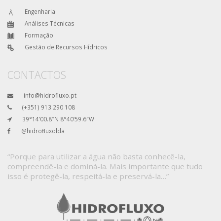
Engenharia
Análises Técnicas
Formação
Gestão de Recursos Hídricos
CONTACTOS
info@hidrofluxo.pt
(+351) 913 290 108
39°14’00.8″N 8°40’59.6″W
@hidrofluxolda
“Porque para utilizar a água não basta conhecê-la,
compreendê-la e dominá-la. Mais importante que tudo
isso é protegê-la, respeitá-la e preservá-la…”